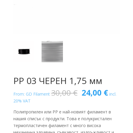
PP 03 ЧЕРЕН 1,75 мм
Original
Текущ
30,00
€
24,00
€
From: GD Filament
incl.
price
цена
20% VAT
was:
е:
30,00 €.
24,00 €
Полипропилен или PP е най-новият филамент в
нашия списък с продукти. Това е полукристален
термопластичен филамент с много висока
механична здравина, гъвкавост, издръжливост и