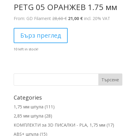
PETG 05 ОРАНЖЕВ 1.75 мм
Original
Текущата
From: GD Filament
28,60
€
21,00
€
incl. 20% VAT
price
цена
was:
е:
Бърз преглед
28,60 €.
21,00 €.
10 left in stock!
Търсене
Categories
1
1,75 мм шпула
111
1
2
2,85 мм шпула
28
1
8
1
КОМПЛЕКТИ за 3D ПИСАЛКИ - PLA, 1,75 мм
17
п
п
7
1
ABS+ шпула
15
р