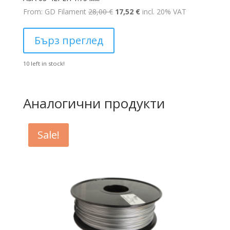
Original
Текущата
From: GD Filament
28,00
€
17,52
€
incl. 20% VAT
price
цена
was:
е:
Бърз преглед
28,00 €.
17,52 €.
10 left in stock!
Аналогични продукти
Sale!