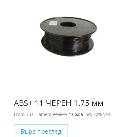
ABS+ 11 ЧЕРЕН 1.75 мм
Original
Текущата
From: GD Filament
24,60
€
17,52
€
incl. 20% VAT
price
цена
was:
е:
Бърз преглед
24,60 €.
17,52 €.