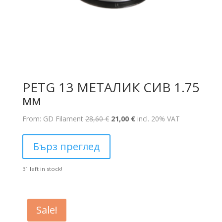
PETG 13 МЕТАЛИК СИВ 1.75
мм
Original
Текущата
From: GD Filament
28,60
€
21,00
€
incl. 20% VAT
price
цена
was:
е:
Бърз преглед
28,60 €.
21,00 €.
31 left in stock!
Sale!