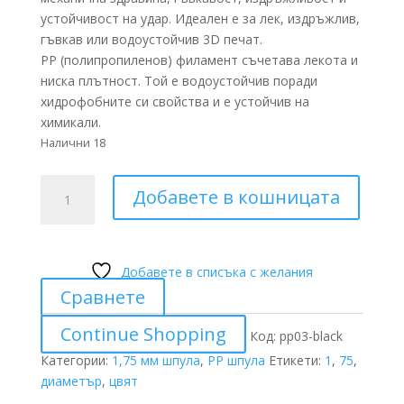
устойчивост на удар. Идеален е за лек, издръжлив,
гъвкав или водоустойчив 3D печат.
PP (полипропиленов) филамент съчетава лекота и
ниска плътност. Той е водоустойчив поради
хидрофобните си свойства и е устойчив на
химикали.
Налични 18
количество
Добавете в кошницата
за
PP
03
ЧЕРЕН
Добавете в списъка с желания
1,75
Сравнете
мм
Continue Shopping
Код:
pp03-black
Категории:
1,75 мм шпула
,
PP шпула
Етикети:
1
,
75
,
диаметър
,
цвят